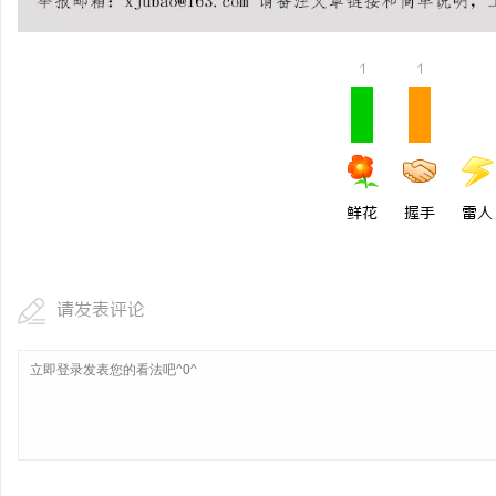
锡条，焊锡球，焊锡丝，
6337锡条，巨一，焊锡
1
1
求
鲜花
握手
雷人
网
请发表评论