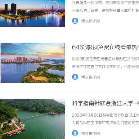
补骨脂是一种中药，在中医中被广泛用于
正确方法。首先，选择好质量可靠的补骨
的。建议购买来自正规药店或有信誉保证
博文供求网
具。使用补骨脂需要一把干净的刷子或棉签，可
6463影视免费在线看最热
6463影视免费在线看最热电影在如今
资源往往需要付费订阅或购买，给部分观
——6463影视，它为广大影迷提供了
博文供求网
的在线平台。不同于其他电影网站，6463影视.
科学指南针联合浙江大学-科
2023年10月26日科学指南针联合浙
为帮助科研工作者和高校学生们更加规范、专业地
研究成果的质量和影响力。浙江大学是一
博文供求网
地杭州。浙江大学是... ...……