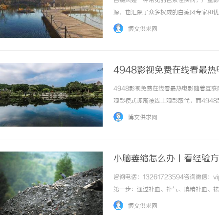
白癜风是一种常见的色素性疾病，严重影
源，也汇聚了众多权威的白癜风专家和优
院：作为国内顶尖的综合性医院，北京协
博文供求网
技术。他们提供个性化的治疗方案，根据患者的
4948影视免费在线看最热
4948影视免费在线看最热电影随着互
锡条，焊锡球，焊锡丝，万山焊锡，焊锡条、
长寿实木门：品质与美学
观影模式逐渐被线上观影取代，而494
6337锡条，巨一，焊锡，无铅焊锡球
一家致力于为观众提供免费在线观看最新
博文供求网
影视都能满足你的观影需求。在这里，你可以..
小脑萎缩怎么办丨看经验方
咨询电话：13261723594咨询微信
第一步：通过补血、补气、填精补血、祛
改善无力和萎缩。第二步：健脾益胃；对
博文供求网
难、呛食呛水呛咳，肌无力等症状。第三步...