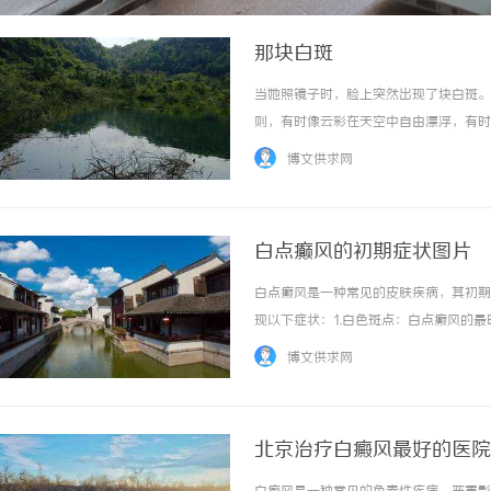
那块白斑
当她照镜子时，脸上突然出现了块白斑。
则，有时像云彩在天空中自由漂浮，有时
一份神秘的韵味。起初，她对这块白斑感
博文供求网
试过各种方法，但都无法找到它的根源。然而，
白点癫风的初期症状图片
白点癫风是一种常见的皮肤疾病，其初期
现以下症状：1.白色斑点：白点癫风的
以出现在任何部位，包括面部、颈部、手
博文供求网
况和形态特征。2.恒定性色素：除了白色斑点，
北京治疗白癜风最好的医院