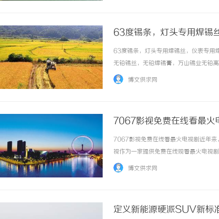
63度锡条，灯头专用焊锡丝
无铅焊锡条，无铅锡条，无
63度锡条，灯头专用焊锡丝，仪表专用焊
铅高温焊锡条，
无铅锡丝，无铅焊锡膏，万山锡业无铅高
机:13291198023张小姐​www.wanshan1
博文供求网
7067影视免费在线看最火
7067影视免费在线看最火电视剧近年
视作为一家提供免费在线观看最火电视剧
在线观看平台，汇集了热门的电视剧资源
博文供求网
地观看最新的电视剧。不论是国内剧还是海外剧，
定义新能源硬派SUV新标准，