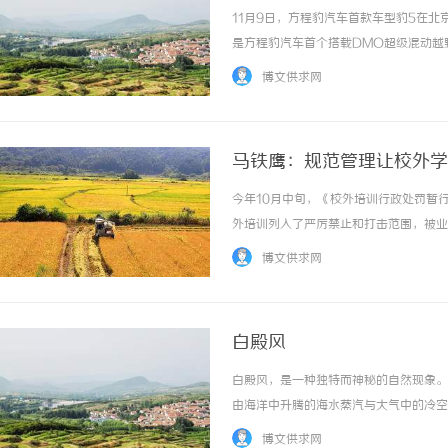
11月9日，方程豹汽车首款车型豹5在北京
是方程豹汽车首个搭载DMO超级混动越
拓展性等各个维度的表现都达到同级领先
博文供求网
解汽车和生活个性化变革的开端。作为新... 
马铁鹰：规范管理让校外学
今年10月中旬，《校外培训行政处罚暂
外培训列入了严厉禁止和打击范围，被业
晖认为，商业化教育培训机构运行的逻辑
博文供求网
固化的趋势。被严格规范的校外学科类培训更深
白殿风
白殿风，是一种独特而神秘的自然现象。
由海洋中升腾的海水蒸汽与大气中的冷空
静地漂浮在海面上。白殿风的出现往往预
博文供求网