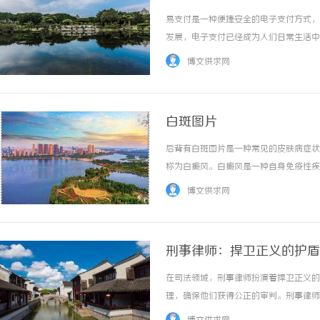
易支付是一种便捷安全的电子支付方式，
发展，电子支付已经成为人们日常生活中
全性，为人们的生活带来了极大的便利。
博文供求网
支付宝、微信支付等。用户可以根据自己的需求
白斑图片
后背有白斑图片是一种常见的皮肤病症状
称为白癜风。白癜风是一种自身免疫性疾
白色斑块。这些斑块可以在任何身体部位
博文供求网
能紊乱、环境因素等。白癜风的确切原因尚不清
刑事律师：捍卫正义的护盾
在司法领域，刑事律师扮演着捍卫正义的
理，确保他们获得公正的审判。刑事律师
师的首要任务是保护被告人的合法权益。