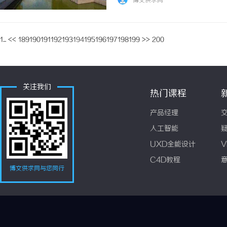
博文供求网
师会与被告人合作，了解案件的细节，并为他们
1...
<<
189
190
191
192
193
194
195
196
197
198
199
>>
200
关注我们
热门课程
产品经理
人工智能
UXD全能设计
V
C4D教程
博文供求网与您同行