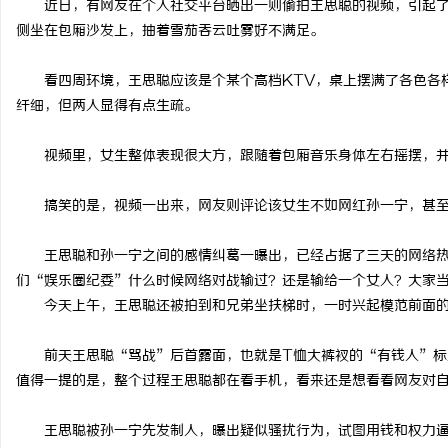
近日，有网友在个人社交平台晒出一则偷拍王思聪的视频，引起了
侧坐在包厢沙发上，抽着雪茄吞云吐雾好不满足。
看四周环境，王思聪应该是个某个高档KTV，桌上摆满了各色各样
纤细，但两人显得有点生疏。
文
视频里，女生整体表现很大方，跟随着包厢音乐身体左右摇摆，并
搞笑的是，视频一出来，网友则评论该女生不如网红孙一宁，甚至
王思聪和孙一宁之间的感情纠葛一曝出，已经占据了三天的网络热
们“娱乐圈纪委”什么时候网络对战输过？还是输给一个女人？大家
今天上午，王思聪还被拍到和兄弟坐扶梯时，一时兴起模范前面的
供
前天王思聪“骂战”后首露面，也就是T恤大裤衩的“有钱人”标
值得一提的是，整个过程王思聪都在看手机，看来还是想看看网友对
王思聪被孙一宁先发制人，曝出疑似骚扰行为，试图用钱和权力逼