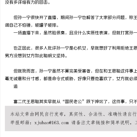
没有多详细有力的回击。
以初心守食安 以匠心筑
但孙一宁很快开了直播，期间孙一宁也解答了大家部分问题，称王思
（北京）餐饮管理有限公
求
调自己不怕锤，破罐子破摔。
康餐饮之道
一场直播下来，虽然脸很臭，且没什么实质性表演，但就打赏孙一
也正因此，很多人批评孙一宁是心机女，早就想好了利用拒绝王思
男方没想到女方如此聪明又坚持。
但就我而言，孙一宁虽然不算完美受害者，但在和王思聪这件事上
毫无诚意和分寸感，都是命令式威胁，好像只要他喜欢了，女方就必
网
追
富二代王思聪其实早就从“国民老公”跌下神坛了，这件事，只不